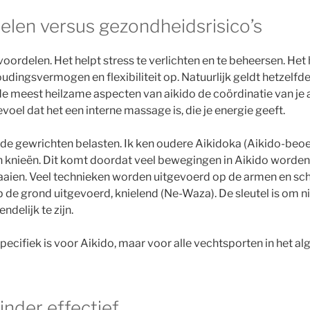
len versus gezondheidsrisico’s
ordelen. Het helpt stress te verlichten en te beheersen. Het 
oudingsvermogen en flexibiliteit op. Natuurlijk geldt hetzelfd
de meest heilzame aspecten van aikido de coördinatie van je
voel dat het een interne massage is, die je energie geeft.
de gewrichten belasten. Ik ken oudere Aikidoka (Aikido-beoe
n knieën. Dit komt doordat veel bewegingen in Aikido worden
raaien. Veel technieken worden uitgevoerd op de armen en sc
e grond uitgevoerd, knielend (Ne-Waza). De sleutel is om niet
ndelijk te zijn.
t specifiek is voor Aikido, maar voor alle vechtsporten in het a
inder effectief