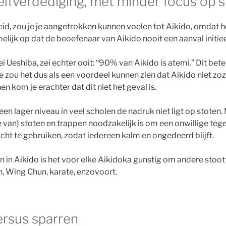
zelfverdediging, met minder focus op 
id, zou je je aangetrokken kunnen voelen tot Aikido, omdat het 
amelijk op dat de beoefenaar van Aikido nooit een aanval initie
i Ueshiba, zei echter ooit: “90% van Aikido is atemi.” Dit be
Je zou het dus als een voordeel kunnen zien dat Aikido niet zo
n kom je erachter dat dit niet het geval is.
 een lager niveau in veel scholen de nadruk niet ligt op stoten.
van) stoten en trappen noodzakelijk is om een ​​onwillige te
cht te gebruiken, zodat iedereen kalm en ongedeerd blijft.
n in Aikido is het voor elke Aikidoka gunstig om andere stoot
, Wing Chun, karate, enzovoort.
ersus sparren