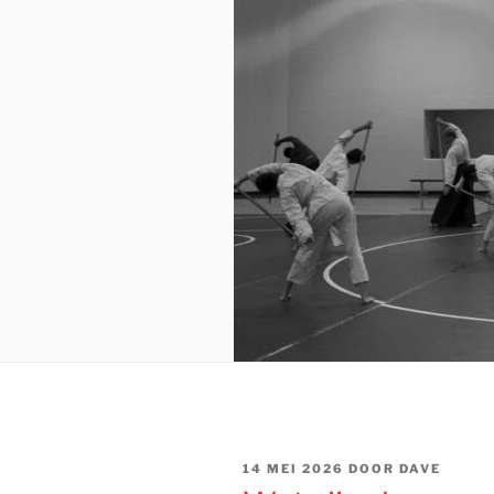
GEPLAATST
14 MEI 2026
DOOR
DAVE
OP