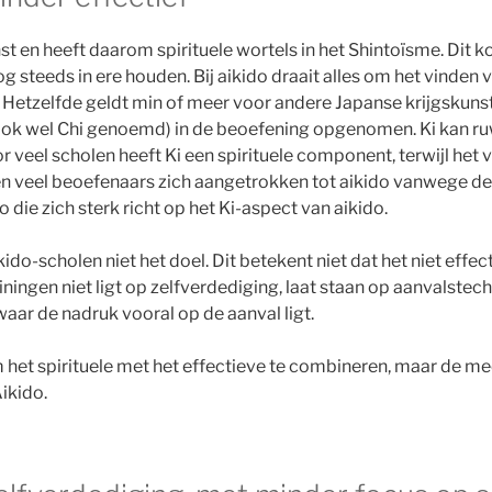
st en heeft daarom spirituele wortels in het Shintoïsme. Dit ko
g steeds in ere houden. Bij aikido draait alles om het vinden 
Hetzelfde geldt min of meer voor andere Japanse krijgskunste
(ook wel Chi genoemd) in de beoefening opgenomen. Ki kan r
oor veel scholen heeft Ki een spirituele component, terwijl he
n veel beoefenaars zich aangetrokken tot aikido vanwege de 
 die zich sterk richt op het Ki-aspect van aikido.
ikido-scholen niet het doel. Dit betekent niet dat het niet effec
ningen niet ligt op zelfverdediging, laat staan ​​op aanvalstec
aar de nadruk vooral op de aanval ligt.
om het spirituele met het effectieve te combineren, maar de m
ikido.