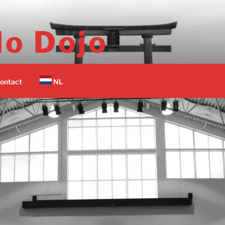
o Dojo
er vechtsport scholen in Nederland op 1 plek.
ontact
NL