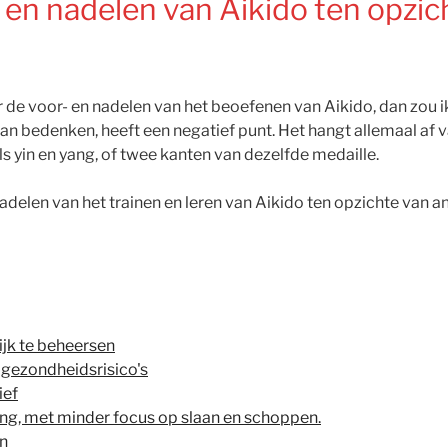
- en nadelen van Aikido ten opzi
 de voor- en nadelen van het beoefenen van Aikido, dan zou 
 kan bedenken, heeft een negatief punt. Het hangt allemaal af 
als yin en yang, of twee kanten van dezelfde medaille.
adelen van het trainen en leren van Aikido ten opzichte van 
ijk te beheersen
gezondheidsrisico's
ief
ing, met minder focus op slaan en schoppen.
en