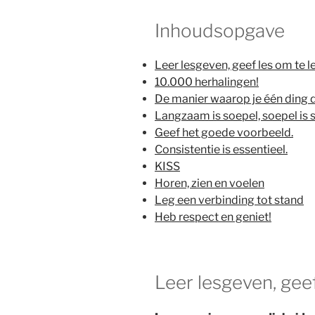
Inhoudsopgave
Leer lesgeven, geef les om te l
10.000 herhalingen!
De manier waarop je één ding do
Langzaam is soepel, soepel is s
Geef het goede voorbeeld.
Consistentie is essentieel.
KISS
Horen, zien en voelen
Leg een verbinding tot stand
Heb respect en geniet!
Leer lesgeven, geef