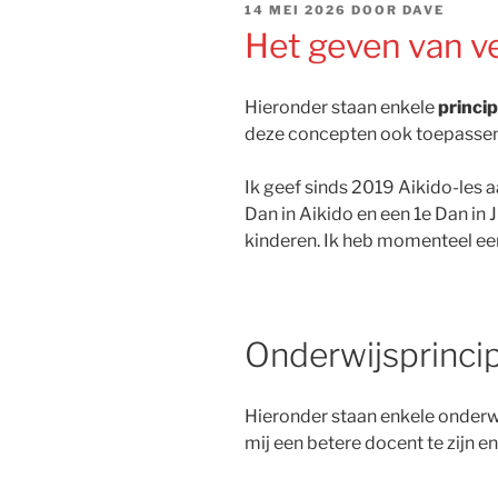
GEPLAATST
14 MEI 2026
DOOR
DAVE
OP
Het geven van v
Hieronder staan ​​enkele
princi
deze concepten ook toepassen 
Ik geef sinds 2019 Aikido-les a
Dan in Aikido en een 1e Dan in 
kinderen. Ik heb momenteel een
Onderwijsprinci
Hieronder staan ​​enkele onder
mij een betere docent te zijn 