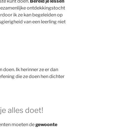
beste kunt doen.
Bereid je lessen
n gezamenlijke ontdekkingstocht
aardoor ik ze kan begeleiden op
sgierigheid van een leerling niet
 doen. Ik herinner ze er dan
efening die ze doen hen dichter
e alles doet!
tudenten moeten de
gewoonte