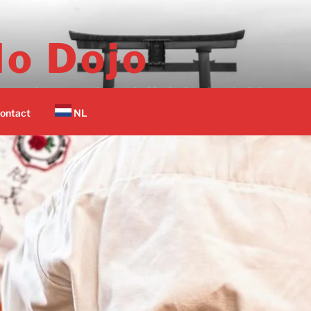
o Dojo
er vechtsport scholen in Nederland op 1 plek.
ontact
NL