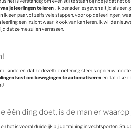
dus het is verstandig om even stil te staan ​​bij hoe je dat het 
m
van je leerlingen te leren
. Ik benader lesgeven altijd als ee
n ik een paar, of zelfs vele stappen, voor op de leerlingen, w
eerling een inzicht waar ik ook van kan leren. Ik wil de nieuw
ijd dat ze me zullen verrassen.
n!
ral kinderen, dat ze dezelfde oefening steeds opnieuw moeten
alingen kost om bewegingen te automatiseren
en dat elke o
gt.
 één ding doet, is de manier waarop j
n, en het is vooral duidelijk bij de training in vechtsporten. S