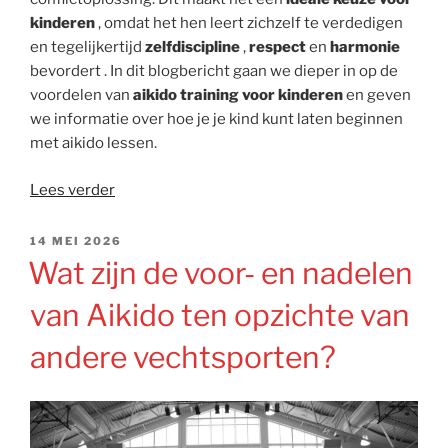
kinderen
, omdat het hen leert zichzelf te verdedigen
en tegelijkertijd
zelfdiscipline
,
respect
en
harmonie
bevordert . In dit blogbericht gaan we dieper in op de
voordelen van
aikido training voor kinderen
en geven
we informatie over hoe je je kind kunt laten beginnen
met aikido lessen.
“Aikido
Lees verder
training
voor
GEPLAATST
14 MEI 2026
OP
kinderen
Wat zijn de voor- en nadelen
en
van Aikido ten opzichte van
de
voordelen
andere vechtsporten?
ervan”