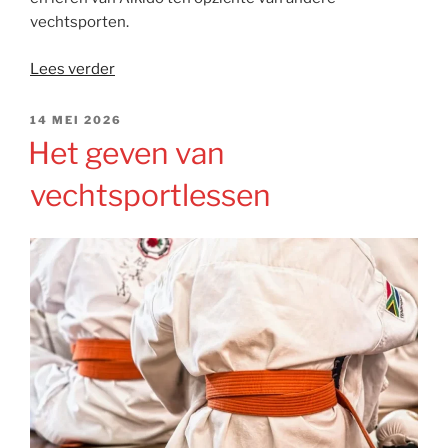
vechtsporten.
“Wat
Lees verder
zijn
de
GEPLAATST
14 MEI 2026
OP
voor-
Het geven van
en
vechtsportlessen
nadelen
van
Aikido
ten
opzichte
van
andere
vechtsporten?”