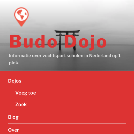
Ga
naar
de
inhoud
Budo Dojo
Informatie over vechtsport scholen in Nederland op 1
plek.
Dojos
Voeg toe
Zoek
Blog
Over