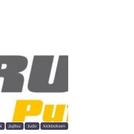
Volgende
N
jiujitsu
Judo
kickboksen