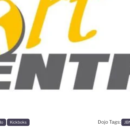
Dojo Tags:
do
Kickboks
JB