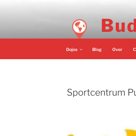
Ga
naar
de
Bud
inhoud
Informatie ov
Dojos
Blog
Over
C
Sportcentrum P