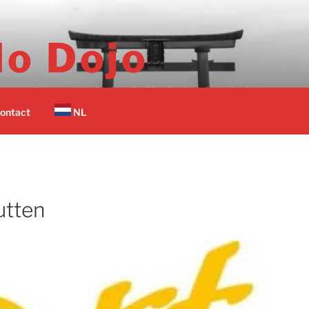
o Dojo
er vechtsport scholen in Nederland op 1 plek.
ontact
NL
utten