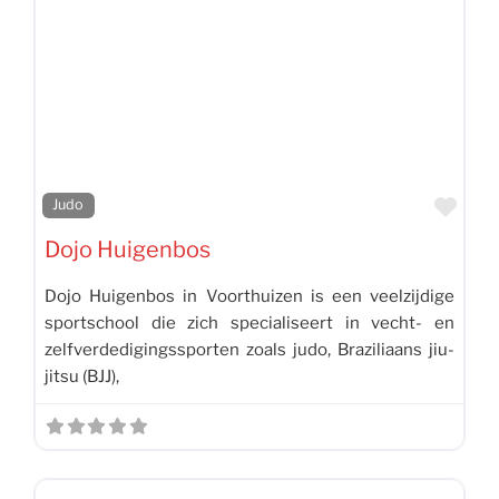
Favo
Judo
Dojo Huigenbos
Dojo Huigenbos in Voorthuizen is een veelzijdige
sportschool die zich specialiseert in vecht- en
zelfverdedigingssporten zoals judo, Braziliaans jiu-
jitsu (BJJ),