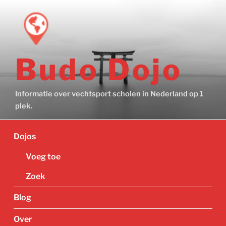
Ga
naar
de
inhoud
Budo Dojo
Informatie over vechtsport scholen in Nederland op 1
plek.
Dojos
Voeg toe
Zoek
Blog
Over