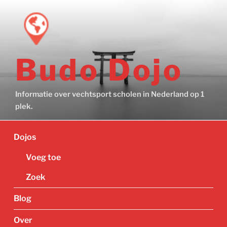
Ga
naar
de
inhoud
Budo Dojo
Informatie over vechtsport scholen in Nederland op 1
plek.
Dojos
Voeg toe
Zoek
Blog
Over