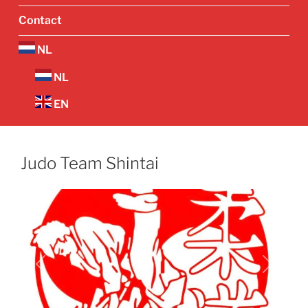
Contact
NL
NL
EN
Judo Team Shintai
Vorige
Volgend