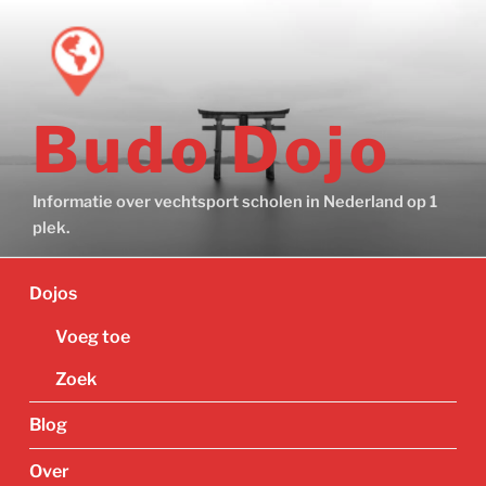
Ga
naar
de
inhoud
Budo Dojo
Informatie over vechtsport scholen in Nederland op 1
plek.
Dojos
Voeg toe
Zoek
Blog
Over