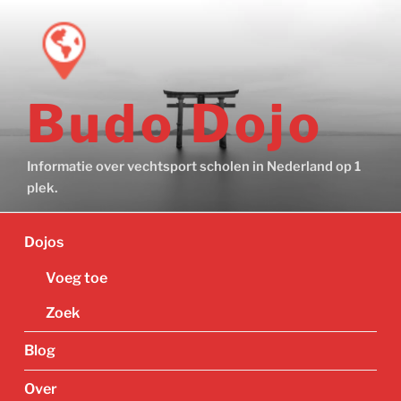
Ga
naar
de
inhoud
Budo Dojo
Informatie over vechtsport scholen in Nederland op 1
plek.
Dojos
Voeg toe
Zoek
Blog
Over