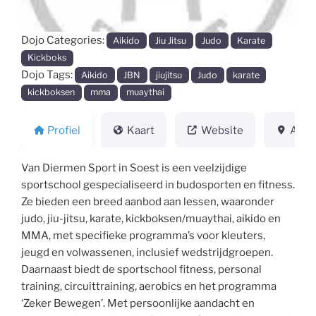
Dojo Categories:
Aikido
Jiu Jitsu
Judo
Karate
Kickboks
Dojo Tags:
Aikido
JBN
jiujitsu
Judo
karate
kickboksen
mma
muaythai
Profiel
Kaart
Website
Adre
Van Diermen Sport in Soest is een veelzijdige
sportschool gespecialiseerd in budosporten en fitness.
Ze bieden een breed aanbod aan lessen, waaronder
judo, jiu-jitsu, karate, kickboksen/muaythai, aikido en
MMA, met specifieke programma’s voor kleuters,
jeugd en volwassenen, inclusief wedstrijdgroepen.
Daarnaast biedt de sportschool fitness, personal
training, circuittraining, aerobics en het programma
‘Zeker Bewegen’. Met persoonlijke aandacht en