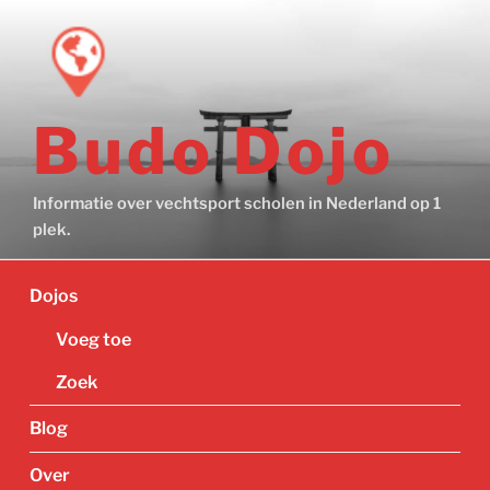
Ga
naar
de
inhoud
Budo Dojo
Informatie over vechtsport scholen in Nederland op 1
plek.
Dojos
Voeg toe
Zoek
Blog
Over