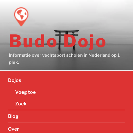
Ga
naar
de
inhoud
Budo Dojo
Informatie over vechtsport scholen in Nederland op 1
plek.
Dojos
Voeg toe
Zoek
Blog
Over