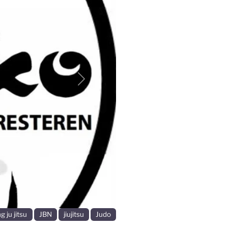
Volgende
g ju jitsu
JBN
jiujitsu
Judo