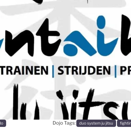
Dojo Tags:
do
duo system ju jitsu
fightin