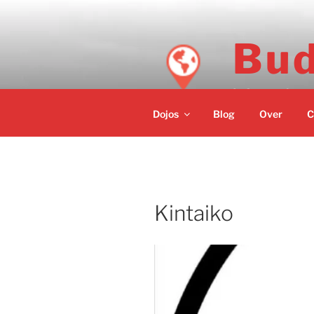
Ga
naar
de
Bud
inhoud
Informatie ov
Dojos
Blog
Over
C
Kintaiko