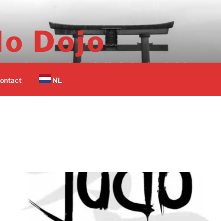
o Dojo
er vechtsport scholen in Nederland op 1 plek.
ontact
NL