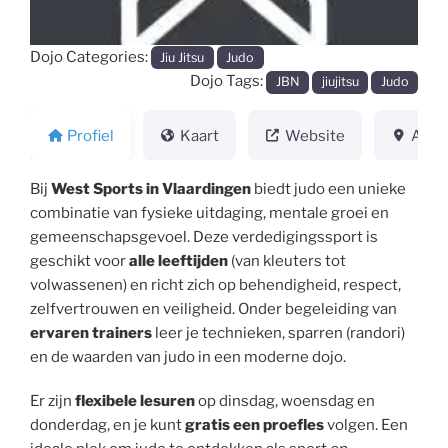
Dojo Categories:
Jiu Jitsu
Judo
Dojo Tags:
JBN
jiujitsu
Judo
Profiel
Kaart
Website
Adre
Bij
West Sports in Vlaardingen
biedt judo een unieke
combinatie van fysieke uitdaging, mentale groei en
gemeenschapsgevoel. Deze verdedigingssport is
geschikt voor
alle leeftijden
(van kleuters tot
volwassenen) en richt zich op behendigheid, respect,
zelfvertrouwen en veiligheid. Onder begeleiding van
ervaren trainers
leer je technieken, sparren (randori)
en de waarden van judo in een moderne dojo.
Er zijn
flexibele lesuren
op dinsdag, woensdag en
donderdag, en je kunt
gratis een proefles
volgen. Een