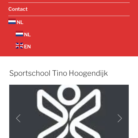
Contact
NL
NL
EN
Sportschool Tino Hoogendijk
Vorige
Volgend