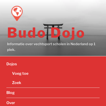
Ga
naar
de
inhoud
Budo Dojo
Informatie over vechtsport scholen in Nederland op 1
plek.
Dojos
Voeg toe
Zoek
Blog
Over