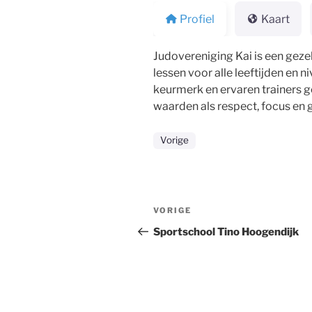
Profiel
Kaart
Judovereniging Kai is een gezel
lessen voor alle leeftijden en 
keurmerk en ervaren trainers g
waarden als respect, focus en gr
Vorige
Bericht
Vorig
VORIGE
navigatie
bericht
Sportschool Tino Hoogendijk