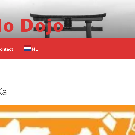
o Dojo
er vechtsport scholen in Nederland op 1 plek.
ontact
NL
Kai