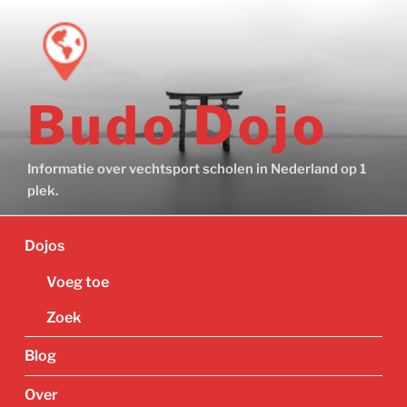
Ga
naar
de
inhoud
Budo Dojo
Informatie over vechtsport scholen in Nederland op 1
plek.
Dojos
Voeg toe
Zoek
Blog
Over