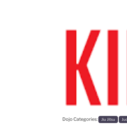
Vorige
Dojo Categories:
Jiu Jitsu
Ju