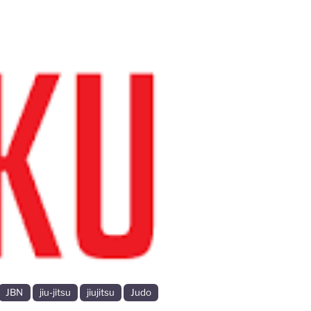
Volgende
JBN
jiu-jitsu
jiujitsu
Judo