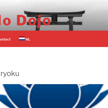
o Dojo
er vechtsport scholen in Nederland op 1 plek.
ontact
NL
iryoku