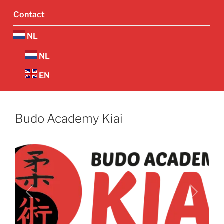
Contact
NL
NL
EN
Budo Academy Kiai
Vorige
Volgend