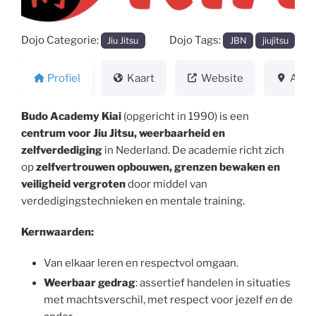
Dojo Categorie:
Dojo Tags:
Jiu Jitsu
JBN
jiujitsu
Profiel
Kaart
Website
Adre
Budo Academy Kiai
(opgericht in 1990) is een
centrum voor Jiu Jitsu, weerbaarheid en
zelfverdediging
in Nederland. De academie richt zich
op
zelfvertrouwen opbouwen, grenzen bewaken en
veiligheid vergroten
door middel van
verdedigingstechnieken en mentale training.
Kernwaarden:
Van elkaar leren en respectvol omgaan.
Weerbaar gedrag
: assertief handelen in situaties
met machtsverschil, met respect voor jezelf
en
de