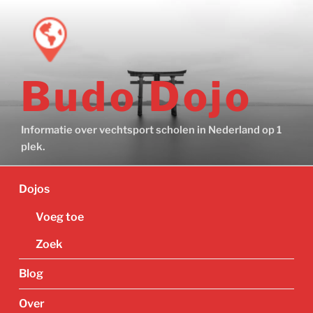
Ga
naar
de
inhoud
Budo Dojo
Informatie over vechtsport scholen in Nederland op 1
plek.
Dojos
Voeg toe
Zoek
Blog
Over