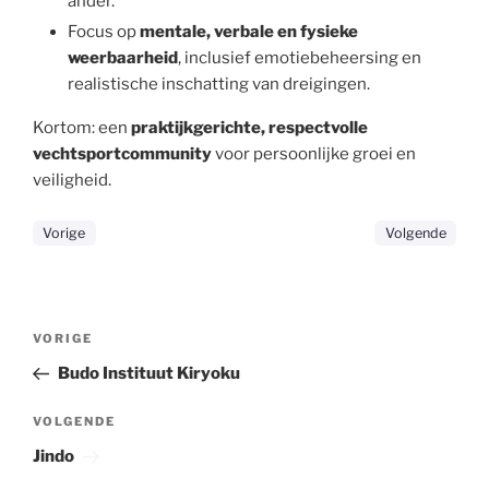
ander.
Focus op
mentale, verbale en fysieke
weerbaarheid
, inclusief emotiebeheersing en
realistische inschatting van dreigingen.
Kortom: een
praktijkgerichte, respectvolle
vechtsportcommunity
voor persoonlijke groei en
veiligheid.
Vorige
Volgende
Bericht
Vorig
VORIGE
navigatie
bericht
Budo Instituut Kiryoku
Volgend
VOLGENDE
bericht
Jindo