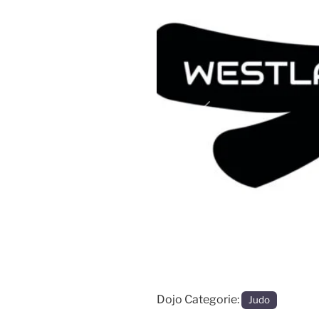
Vorige
Dojo Categorie:
Judo