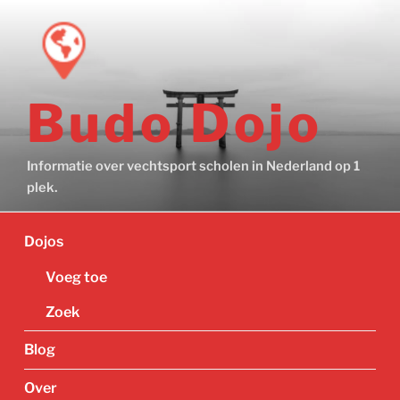
Ga
naar
de
inhoud
Budo Dojo
Informatie over vechtsport scholen in Nederland op 1
plek.
Dojos
Voeg toe
Zoek
Blog
Over