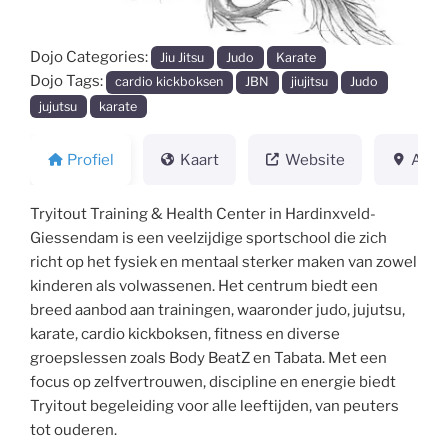
Dojo Categories:
Jiu Jitsu
Judo
Karate
Dojo Tags:
cardio kickboksen
JBN
jiujitsu
Judo
jujutsu
karate
Profiel
Kaart
Website
Adre
Tryitout Training & Health Center in Hardinxveld-
Giessendam is een veelzijdige sportschool die zich
richt op het fysiek en mentaal sterker maken van zowel
kinderen als volwassenen. Het centrum biedt een
breed aanbod aan trainingen, waaronder judo, jujutsu,
karate, cardio kickboksen, fitness en diverse
groepslessen zoals Body BeatZ en Tabata. Met een
focus op zelfvertrouwen, discipline en energie biedt
Tryitout begeleiding voor alle leeftijden, van peuters
tot ouderen.