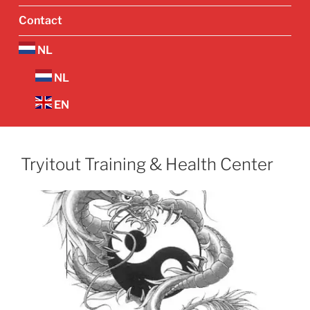
Contact
NL
NL
EN
Tryitout Training & Health Center
Vorige
Volgend