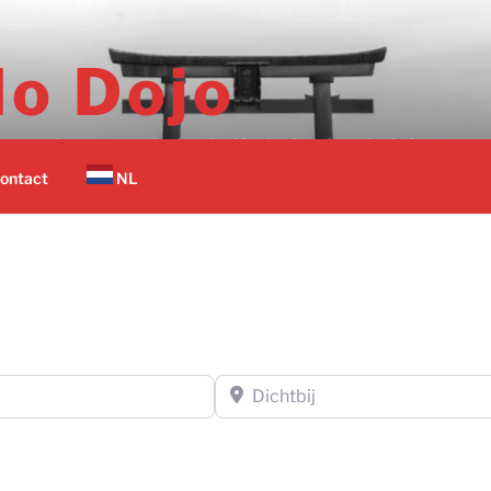
o Dojo
er vechtsport scholen in Nederland op 1 plek.
ontact
NL
Dichtbij