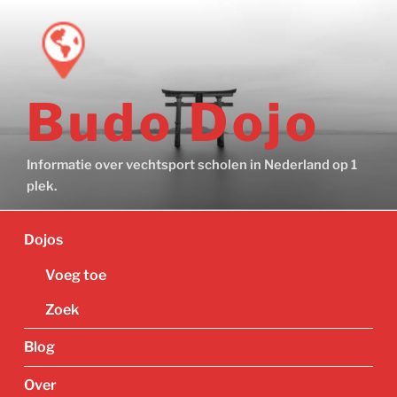
Ga
naar
de
inhoud
Budo Dojo
Informatie over vechtsport scholen in Nederland op 1
plek.
Dojos
Voeg toe
Zoek
Blog
Over