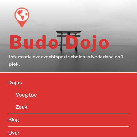
Ga
naar
de
inhoud
Budo Dojo
Informatie over vechtsport scholen in Nederland op 1
plek.
Dojos
Voeg toe
Zoek
Blog
Over