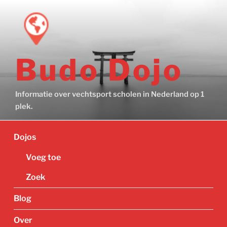
Ga
naar
de
inhoud
Budo Dojo
Informatie over vechtsport scholen in Nederland op 1
plek.
Dojos
Voeg toe
Zoek
Blog
Over