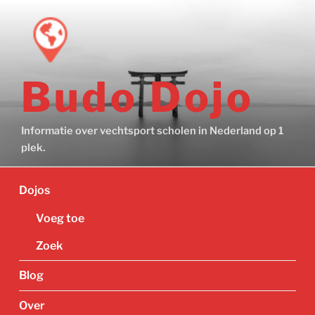
Ga
naar
de
inhoud
Budo Dojo
Informatie over vechtsport scholen in Nederland op 1
plek.
Dojos
Voeg toe
Zoek
Blog
Over