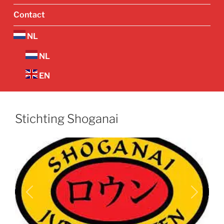
Contact
NL
NL
EN
Stichting Shoganai
Vorige
Volgend