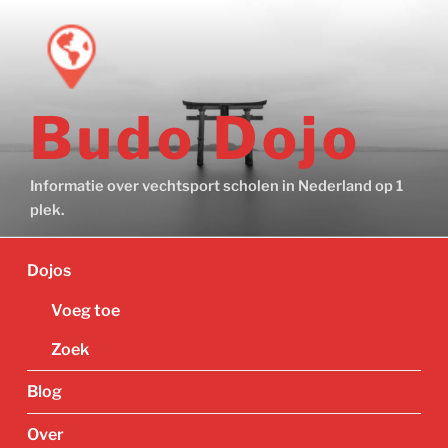
Ga
naar
de
inhoud
Budo Dojo
Informatie over vechtsport scholen in Nederland op 1
plek.
Dojos
Voeg toe
Zoek
Blog
Over