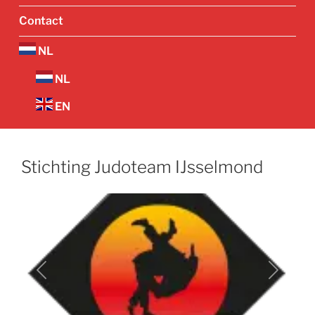
Contact
NL
NL
EN
Stichting Judoteam IJsselmond
Vorige
Volgend