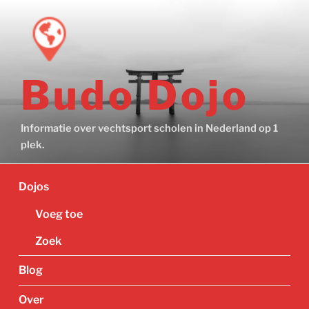
Ga
naar
de
inhoud
Budo Dojo
Informatie over vechtsport scholen in Nederland op 1
plek.
Dojos
Voeg toe
Zoek
Blog
Over