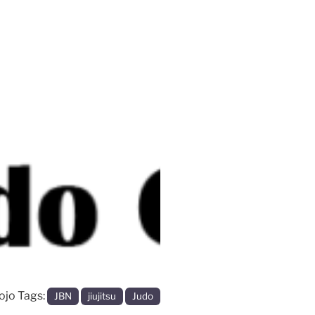
Volgende
ojo Tags:
JBN
jiujitsu
Judo