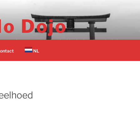
o Dojo
er vechtsport scholen in Nederland op 1 plek.
ontact
NL
Geelhoed