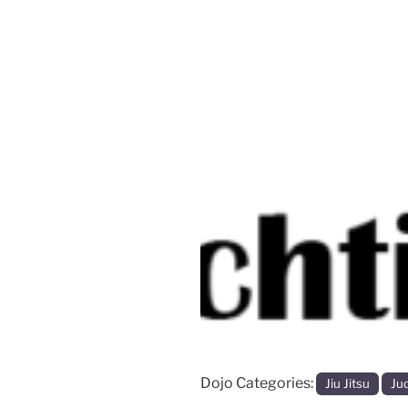
Vorige
Dojo Categories:
Jiu Jitsu
Ju