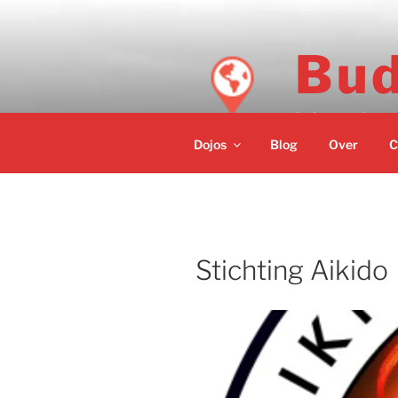
Ga
naar
de
Bud
inhoud
Informatie ov
Dojos
Blog
Over
C
Stichting Aikido