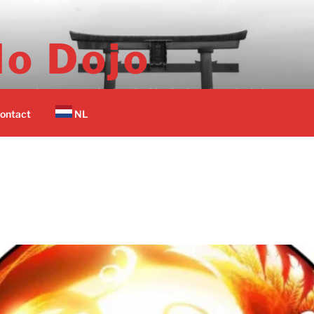
o Dojo
er vechtsport scholen in Nederland op 1 plek.
ontact
NL