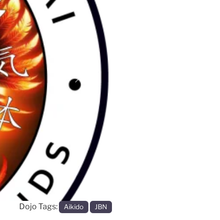
Volgende
Dojo Tags:
Aikido
JBN