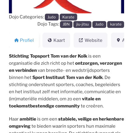
Dojo Categories:
Judo
Karate
Dojo Tags:
JBN
jiu-jitsu
Judo
karate
Profiel
Kaart
Website
Adre
Stichting Topsport Tom van der Kolk
is een
organisatie die zich richt op het
ontzorgen, verzorgen
en verbinden
van breedte- en wedstrijdsporters
binnen het
Sport Instituut Tom van der Kolk
. De
stichting ondersteunt sporters, coaches, begeleiders
en het instituut zelf met informatie, communicatie en
(im)materiële middelen, om zo een
vitale en
toekomstbestendige community
te creëren.
Haar
ambitie
is om een
stabiele, veilige en herkenbare
omgeving
te bieden waarin sporters hun maximale