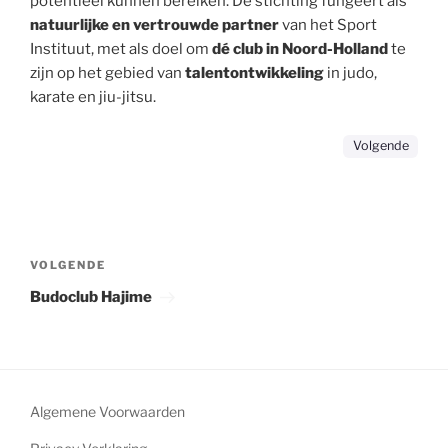
potentieel kunnen bereiken. De stichting fungeert als
natuurlijke en vertrouwde partner
van het Sport
Instituut, met als doel om
dé club in Noord-Holland
te
zijn op het gebied van
talentontwikkeling
in judo,
karate en jiu-jitsu.
Volgende
Bericht
navigatie
Volgend
VOLGENDE
bericht
Budoclub Hajime
Algemene Voorwaarden