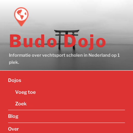
Ga
naar
de
inhoud
Budo Dojo
Informatie over vechtsport scholen in Nederland op 1
plek.
Dojos
Voeg toe
Zoek
Blog
Over