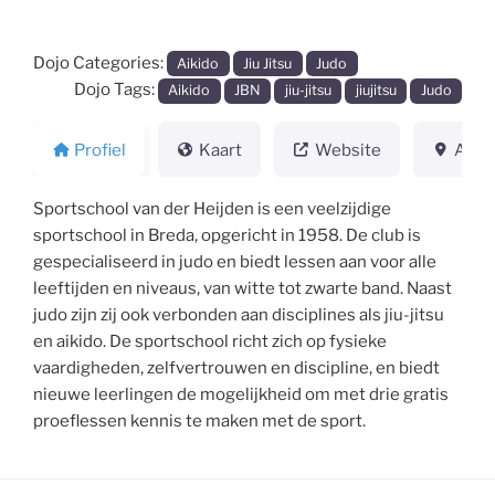
Dojo Categories:
Aikido
Jiu Jitsu
Judo
Dojo Tags:
Aikido
JBN
jiu-jitsu
jiujitsu
Judo
Profiel
Kaart
Website
Adre
Sportschool van der Heijden is een veelzijdige
sportschool in Breda, opgericht in 1958. De club is
gespecialiseerd in judo en biedt lessen aan voor alle
leeftijden en niveaus, van witte tot zwarte band. Naast
judo zijn zij ook verbonden aan disciplines als jiu-jitsu
en aikido. De sportschool richt zich op fysieke
vaardigheden, zelfvertrouwen en discipline, en biedt
nieuwe leerlingen de mogelijkheid om met drie gratis
proeflessen kennis te maken met de sport.