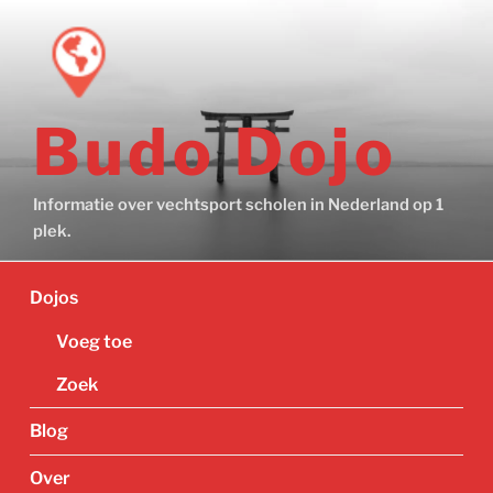
Ga
naar
de
inhoud
Budo Dojo
Informatie over vechtsport scholen in Nederland op 1
plek.
Dojos
Voeg toe
Zoek
Blog
Over