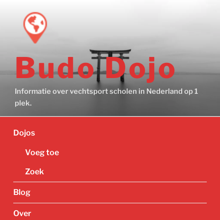
Ga
naar
de
inhoud
Budo Dojo
Informatie over vechtsport scholen in Nederland op 1
plek.
Dojos
Voeg toe
Zoek
Blog
Over