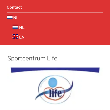
Contact
NL
NL
EN
Sportcentrum Life
Vorige
Volgend