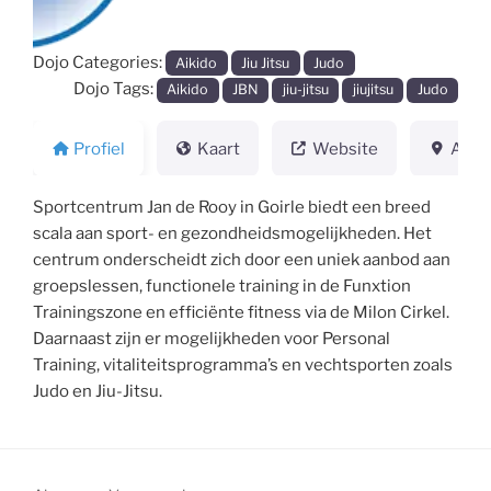
Dojo Categories:
Aikido
Jiu Jitsu
Judo
Dojo Tags:
Aikido
JBN
jiu-jitsu
jiujitsu
Judo
Profiel
Kaart
Website
Adre
Sportcentrum Jan de Rooy in Goirle biedt een breed
scala aan sport- en gezondheidsmogelijkheden. Het
centrum onderscheidt zich door een uniek aanbod aan
groepslessen, functionele training in de Funxtion
Trainingszone en efficiënte fitness via de Milon Cirkel.
Daarnaast zijn er mogelijkheden voor Personal
Training, vitaliteitsprogramma’s en vechtsporten zoals
Judo en Jiu-Jitsu.