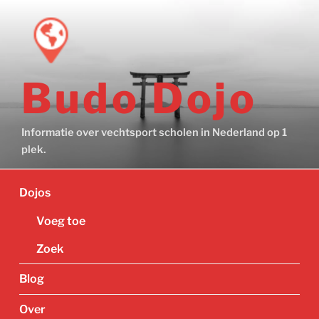
Ga
naar
de
inhoud
Budo Dojo
Informatie over vechtsport scholen in Nederland op 1
plek.
Dojos
Voeg toe
Zoek
Blog
Over