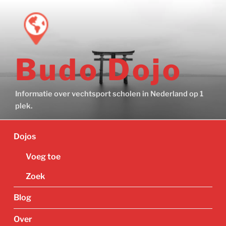
Ga
naar
de
inhoud
Budo Dojo
Informatie over vechtsport scholen in Nederland op 1
plek.
Dojos
Voeg toe
Zoek
Blog
Over