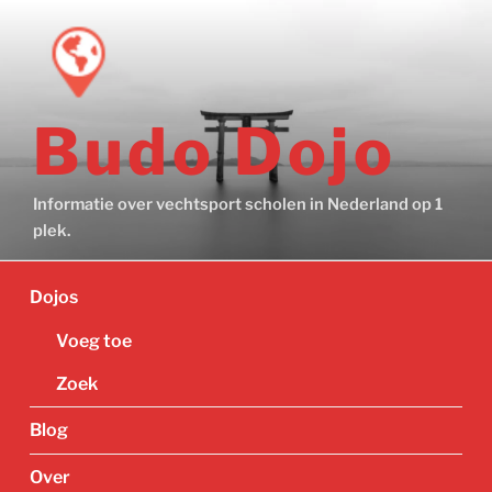
Ga
naar
de
inhoud
Budo Dojo
Informatie over vechtsport scholen in Nederland op 1
plek.
Dojos
Voeg toe
Zoek
Blog
Over