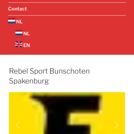
Contact
NL
NL
EN
Rebel Sport Bunschoten
Spakenburg
Vorige
Volgend