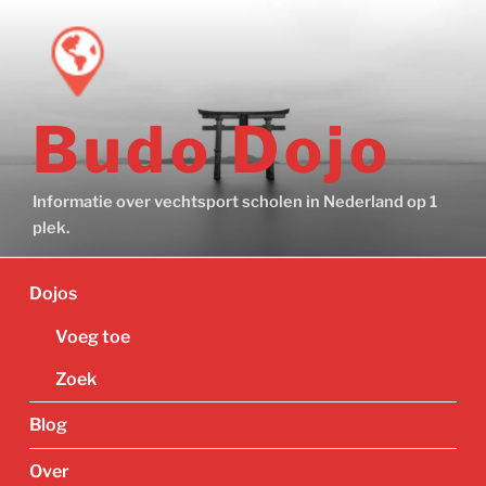
Ga
naar
de
inhoud
Budo Dojo
Informatie over vechtsport scholen in Nederland op 1
plek.
Dojos
Voeg toe
Zoek
Blog
Over