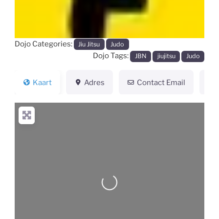
Dojo Categories:
Jiu Jitsu
Judo
Dojo Tags:
JBN
jiujitsu
Judo
Kaart
Adres
Contact Email
Loading...