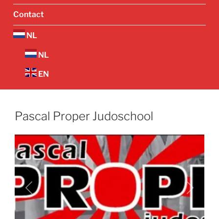
Contact
NL
NL
EN
Pascal Proper Judoschool
Vorige
Volgend