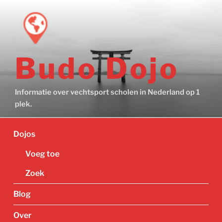
Ga
naar
de
inhoud
Budo Dojo
Informatie over vechtsport scholen in Nederland op 1
plek.
Dojos
Voeg toe
Zoek
Blog
Over