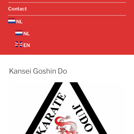
Contact
NL
NL
EN
Kansei Goshin Do
Vorige
Volgend