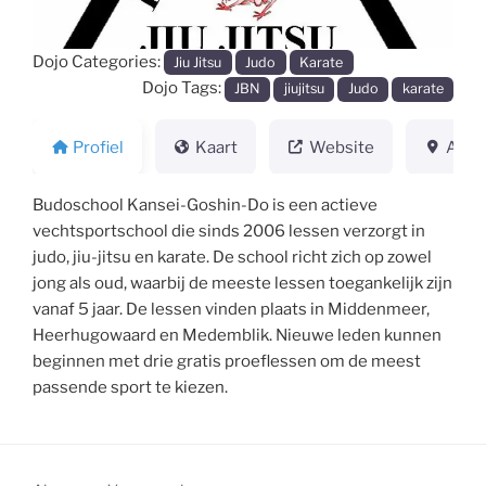
Dojo Categories:
Jiu Jitsu
Judo
Karate
Dojo Tags:
JBN
jiujitsu
Judo
karate
Profiel
Kaart
Website
Adre
Budoschool Kansei-Goshin-Do is een actieve
vechtsportschool die sinds 2006 lessen verzorgt in
judo, jiu-jitsu en karate. De school richt zich op zowel
jong als oud, waarbij de meeste lessen toegankelijk zijn
vanaf 5 jaar. De lessen vinden plaats in Middenmeer,
Heerhugowaard en Medemblik. Nieuwe leden kunnen
beginnen met drie gratis proeflessen om de meest
passende sport te kiezen.