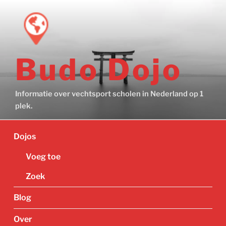
Ga
naar
de
inhoud
Budo Dojo
Informatie over vechtsport scholen in Nederland op 1
plek.
Dojos
Voeg toe
Zoek
Blog
Over