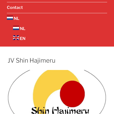
Contact
NL
NL
EN
JV Shin Hajimeru
Vorige
Volgend