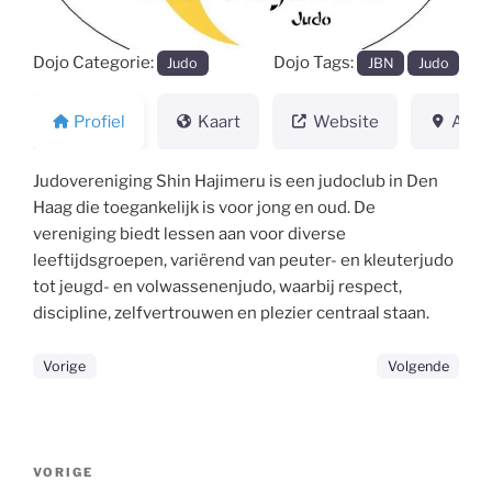
Dojo Categorie:
Dojo Tags:
Judo
JBN
Judo
Profiel
Kaart
Website
Adre
Judovereniging Shin Hajimeru is een judoclub in Den
Haag die toegankelijk is voor jong en oud. De
vereniging biedt lessen aan voor diverse
leeftijdsgroepen, variërend van peuter- en kleuterjudo
tot jeugd- en volwassenenjudo, waarbij respect,
discipline, zelfvertrouwen en plezier centraal staan.
Vorige
Volgende
Bericht
Vorig
VORIGE
navigatie