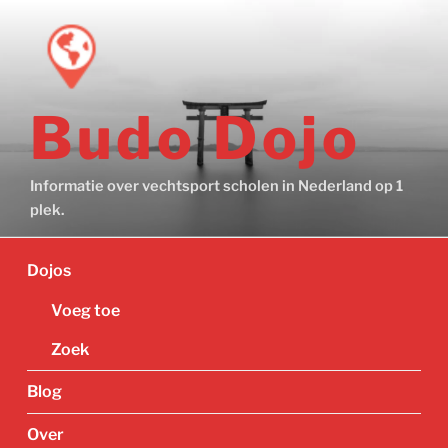
Ga
naar
de
inhoud
Budo Dojo
Informatie over vechtsport scholen in Nederland op 1
plek.
Dojos
Voeg toe
Zoek
Blog
Over