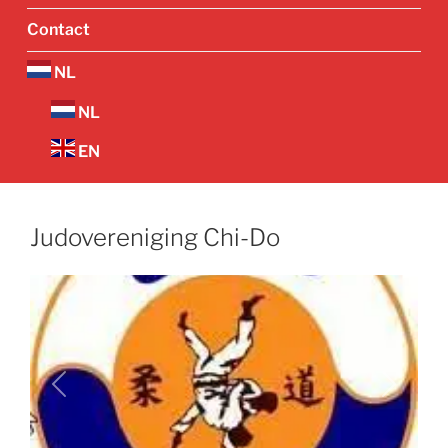
Contact
NL
NL
EN
Judovereniging Chi-Do
Vorige
Volgend