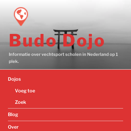
Ga
naar
de
inhoud
Budo Dojo
Informatie over vechtsport scholen in Nederland op 1
plek.
Dojos
Voeg toe
Zoek
Blog
Over