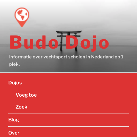
Ga
naar
de
inhoud
Budo Dojo
Informatie over vechtsport scholen in Nederland op 1
plek.
Dojos
Voeg toe
Zoek
Blog
Over