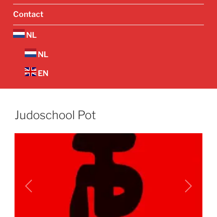
Contact
NL
NL
EN
Judoschool Pot
Vorige
Volgend