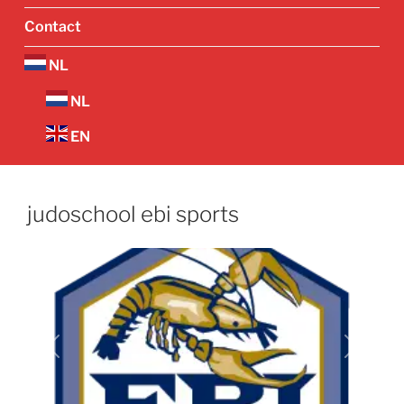
Contact
NL
NL
EN
judoschool ebi sports
Vorige
Volgend