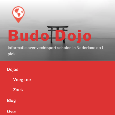
Ga
naar
de
inhoud
Budo Dojo
Informatie over vechtsport scholen in Nederland op 1
plek.
Dojos
Voeg toe
Zoek
Blog
Over