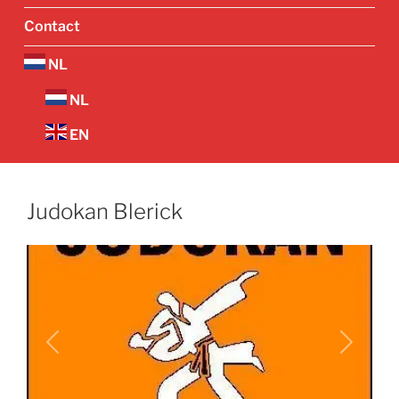
Contact
NL
NL
EN
Judokan Blerick
Vorige
Volgend