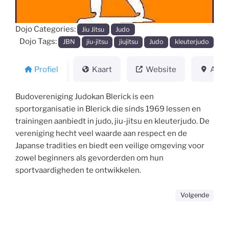
Dojo Categories:
Jiu Jitsu
Judo
Dojo Tags:
JBN
jiu-jitsu
jiujitsu
Judo
kleuterjudo
Profiel
Kaart
Website
Adre
Budovereniging Judokan Blerick is een
sportorganisatie in Blerick die sinds 1969 lessen en
trainingen aanbiedt in judo, jiu-jitsu en kleuterjudo. De
vereniging hecht veel waarde aan respect en de
Japanse tradities en biedt een veilige omgeving voor
zowel beginners als gevorderden om hun
sportvaardigheden te ontwikkelen.
Volgende