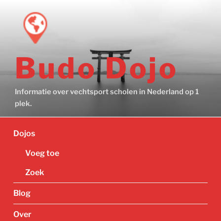
Ga
naar
de
inhoud
Budo Dojo
Informatie over vechtsport scholen in Nederland op 1
plek.
Dojos
Voeg toe
Zoek
Blog
Over