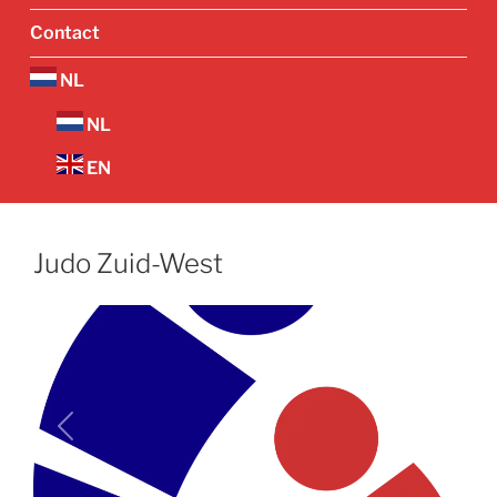
Contact
NL
NL
EN
Judo Zuid-West
Vorige
Volgend