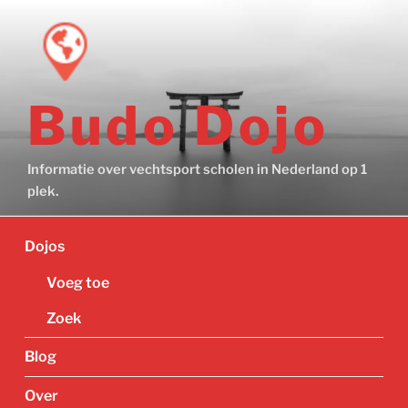
Ga
naar
de
inhoud
Budo Dojo
Informatie over vechtsport scholen in Nederland op 1
plek.
Dojos
Voeg toe
Zoek
Blog
Over