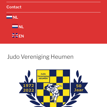
Contact
NL
NL
EN
Judo Vereniging Heumen
Vorige
Volgend