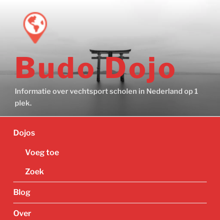
Ga
naar
de
inhoud
Budo Dojo
Informatie over vechtsport scholen in Nederland op 1
plek.
Dojos
Voeg toe
Zoek
Blog
Over