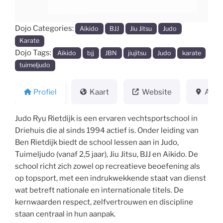
Dojo Categories:
Aikido
BJJ
Jiu Jitsu
Judo
Karate
Dojo Tags:
Aikido
bjj
JBN
jiujitsu
Judo
karate
tuimeljudo
Profiel
Kaart
Website
Adre
Judo Ryu Rietdijk is een ervaren vechtsportschool in
Driehuis die al sinds 1994 actief is. Onder leiding van
Ben Rietdijk biedt de school lessen aan in Judo,
Tuimeljudo (vanaf 2,5 jaar), Jiu Jitsu, BJJ en Aikido. De
school richt zich zowel op recreatieve beoefening als
op topsport, met een indrukwekkende staat van dienst
wat betreft nationale en internationale titels. De
kernwaarden respect, zelfvertrouwen en discipline
staan centraal in hun aanpak.