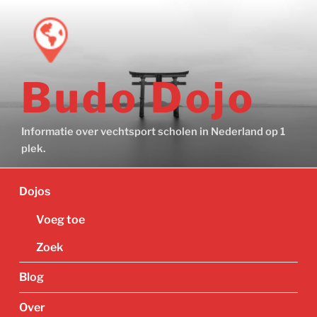
Ga
naar
de
inhoud
Budo Dojo
Informatie over vechtsport scholen in Nederland op 1
plek.
Dojos
Voeg toe
Zoek
Blog
Over