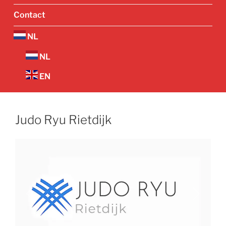
Contact
NL
NL
EN
Judo Ryu Rietdijk
Vorige
Volgend