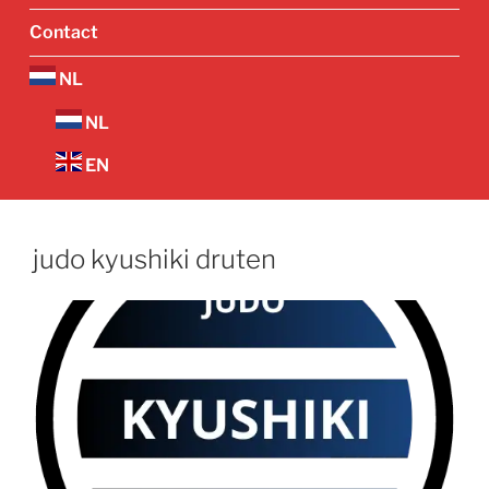
Contact
NL
NL
EN
judo kyushiki druten
Vorige
Volgend