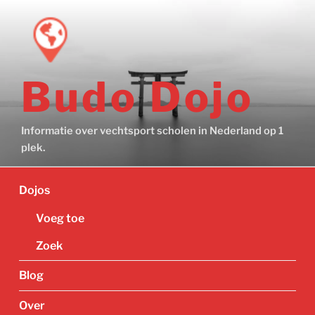
Ga
naar
de
inhoud
Budo Dojo
Informatie over vechtsport scholen in Nederland op 1
plek.
Dojos
Voeg toe
Zoek
Blog
Over