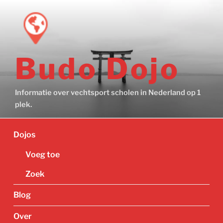
Ga
naar
de
inhoud
Budo Dojo
Informatie over vechtsport scholen in Nederland op 1
plek.
Dojos
Voeg toe
Zoek
Blog
Over