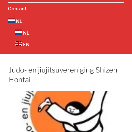
Contact
NL
NL
EN
Judo- en jiujitsuvereniging Shizen
Hontai
Vorige
Volgend