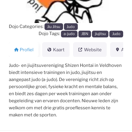
Dojo Categories:
Jiu Jitsu
Judo
Dojo Tags:
a-judo
JBN
jiujitsu
Judo
Profiel
Kaart
Website
Adre
Judo- en jiujitsuvereniging Shizen Hontai in Veldhoven
biedt intensieve trainingen in judo, jiujitsu en
aangepast judo (a-judo). De vereniging richt zich op
persoonlijke groei, fysieke kracht en mentale balans,
en biedt zes dagen per week trainingen aan onder
begeleiding van ervaren docenten. Nieuwe leden zijn
welkom om met drie gratis proeflessen kennis te
maken met de sporten.