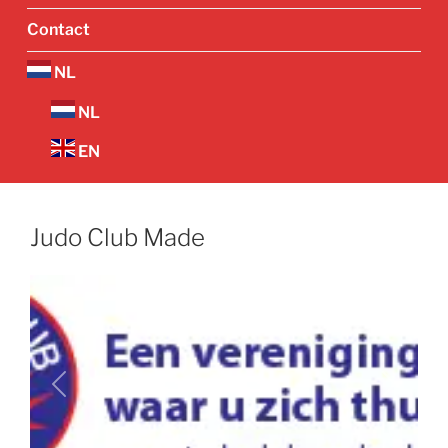
Contact
NL
NL
EN
Judo Club Made
Vorige
Volgend