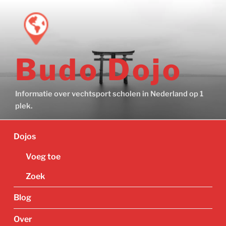
Ga
naar
de
inhoud
Budo Dojo
Informatie over vechtsport scholen in Nederland op 1
plek.
Dojos
Voeg toe
Zoek
Blog
Over