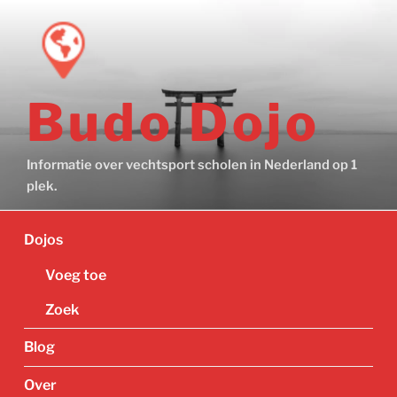
Ga
naar
de
inhoud
Budo Dojo
Informatie over vechtsport scholen in Nederland op 1
plek.
Dojos
Voeg toe
Zoek
Blog
Over