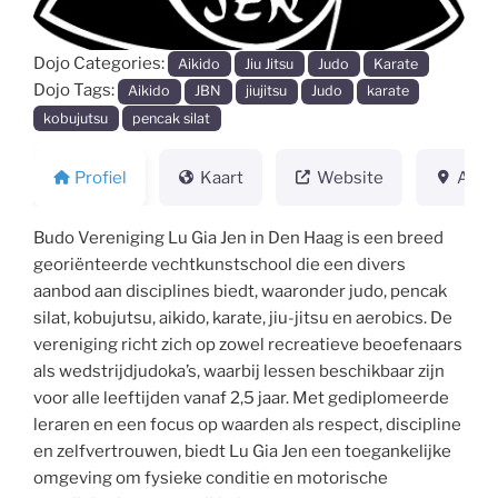
Dojo Categories:
Aikido
Jiu Jitsu
Judo
Karate
Dojo Tags:
Aikido
JBN
jiujitsu
Judo
karate
kobujutsu
pencak silat
Profiel
Kaart
Website
Adre
Budo Vereniging Lu Gia Jen in Den Haag is een breed
georiënteerde vechtkunstschool die een divers
aanbod aan disciplines biedt, waaronder judo, pencak
silat, kobujutsu, aikido, karate, jiu-jitsu en aerobics. De
vereniging richt zich op zowel recreatieve beoefenaars
als wedstrijdjudoka’s, waarbij lessen beschikbaar zijn
voor alle leeftijden vanaf 2,5 jaar. Met gediplomeerde
leraren en een focus op waarden als respect, discipline
en zelfvertrouwen, biedt Lu Gia Jen een toegankelijke
omgeving om fysieke conditie en motorische