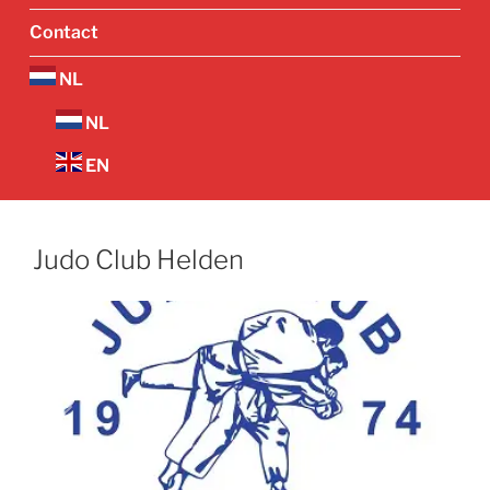
Contact
NL
NL
EN
Judo Club Helden
Vorige
Volgend