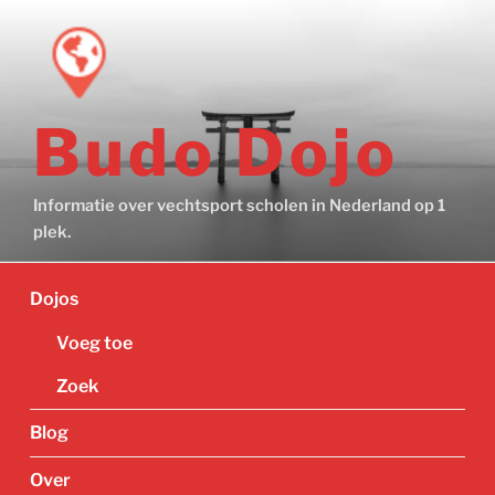
Ga
naar
de
inhoud
Budo Dojo
Informatie over vechtsport scholen in Nederland op 1
plek.
Dojos
Voeg toe
Zoek
Blog
Over