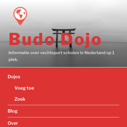
Ga
naar
de
inhoud
Budo Dojo
Informatie over vechtsport scholen in Nederland op 1
plek.
Dojos
Voeg toe
Zoek
Blog
Over