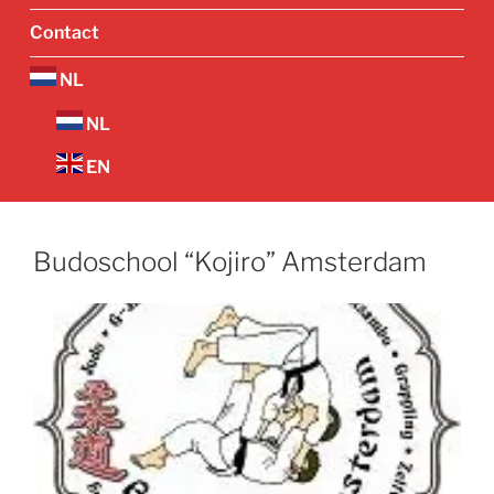
Contact
NL
NL
EN
Budoschool “Kojiro” Amsterdam
Vorige
Volgend